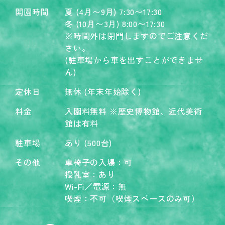
開園時間
夏 (4月〜9月) 7:30〜17:30
冬 (10月〜3月) 8:00〜17:30
※時間外は閉門しますのでご注意くだ
さい。
(駐車場から車を出すことができませ
ん)
定休日
無休 (年末年始除く)
料金
入園料無料 ※歴史博物館、近代美術
館は有料
駐車場
あり (500台)
その他
車椅子の入場：可
授乳室：あり
Wi-Fi／電源：無
喫煙：不可（喫煙スペースのみ可）